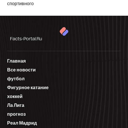
спортивного
Facts-Portal.ru
Главная
Все новости
футбол
Фигурное катание
хоккей
Ла Лига
прогноз
Реал Мадрид