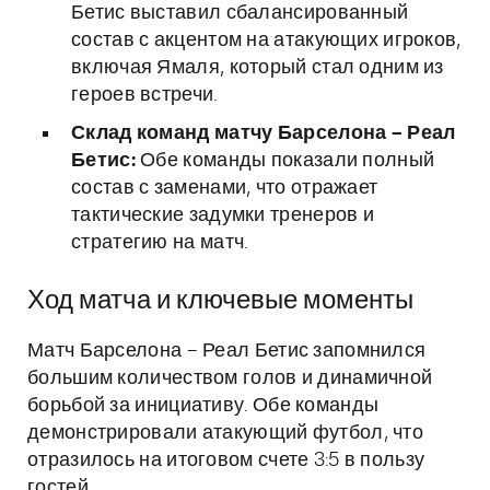
Бетис выставил сбалансированный
состав с акцентом на атакующих игроков,
включая Ямаля, который стал одним из
героев встречи.
Склад команд матчу Барселона – Реал
Бетис:
Обе команды показали полный
состав с заменами, что отражает
тактические задумки тренеров и
стратегию на матч.
Ход матча и ключевые моменты
Матч Барселона – Реал Бетис запомнился
большим количеством голов и динамичной
борьбой за инициативу. Обе команды
демонстрировали атакующий футбол, что
отразилось на итоговом счете 3:5 в пользу
гостей.