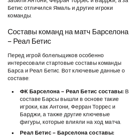
забили Антони, Ферран Торрес и Барджи, а за
Бетис отличился Ямаль и другие игроки
команды.
Составы команд на матч Барселона
– Реал Бетис
Перед игрой болельщиков особенно
интересовали стартовые составы команды
Барса и Реал Бетис. Вот ключевые данные о
составе:
ФК Барселона – Реал Бетис составы:
В
составе Барсы вышли в основе такие
игроки, как Антони, Ферран Торрес и
Барджи, а также другие ключевые
фигуры, которые влияли на ход матча.
Реал Бетис – Барселона составы: