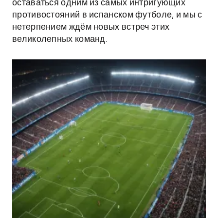
оставаться одним из самых интригующих
противостояний в испанском футболе, и мы с
нетерпением ждём новых встреч этих
великолепных команд.