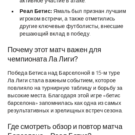
активное участие в атаке.
Реал Бетис:
Ямаль был признан лучшим
игроком встречи, а также отметились
другие ключевые футболисты, внесшие
решающий вклад в победу.
Почему этот матч важен для
чемпионата Ла Лиги?
Победа Бетиса над Барселоной в 15-м туре
Ла Лиги стала важным событием, которое
повлияло на турнирную таблицу и борьбу за
высокие места. Благодаря этой игре «бетис
барселона» запомнилась как одна из самых
результативных и зрелищных встреч сезона.
Где смотреть обзор и повтор матча