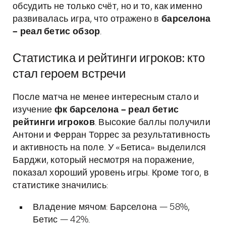
обсудить не только счёт, но и то, как именно
развивалась игра, что отражено в
барселона
– реал бетис обзор
.
Статистика и рейтинги игроков: кто
стал героем встречи
После матча не менее интересным стало и
изучение
фк барселона – реал бетис
рейтинги игроков
. Высокие баллы получили
Антони и Ферран Торрес за результативность
и активность на поле. У «Бетиса» выделился
Барджи, который несмотря на поражение,
показал хороший уровень игры. Кроме того, в
статистике значились:
Владение мячом: Барселона — 58%,
Бетис — 42%.