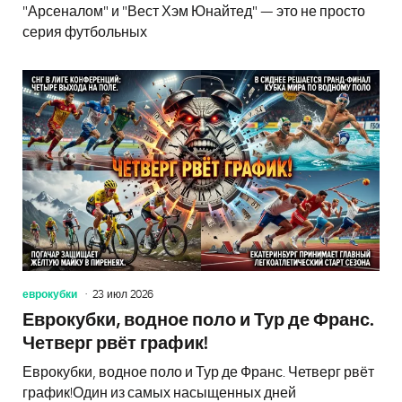
"Арсеналом" и "Вест Хэм Юнайтед" — это не просто
серия футбольных
еврокубки
23 июл 2026
Еврокубки, водное поло и Тур де Франс.
Четверг рвёт график!
Еврокубки, водное поло и Тур де Франс. Четверг рвёт
график!Один из самых насыщенных дней