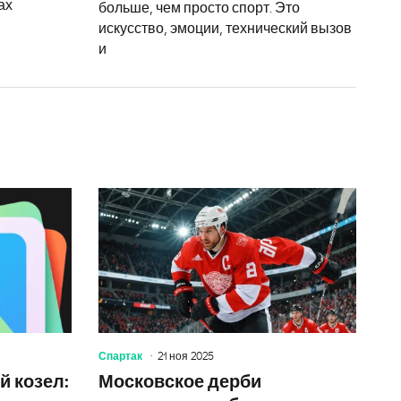
ах
больше, чем просто спорт. Это
искусство, эмоции, технический вызов
и
9 января 2025, где смотреть трансляцию онлайн бесплатно, 
«Торпедо» — «Динамо» Минск: прогноз на игру в Ниж
Овечкин — 
Спартак
21 ноя 2025
 козел:
Московское дерби