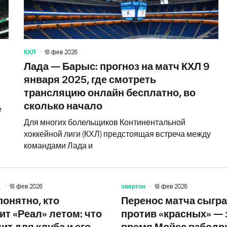
КХЛ
18 фев 2026
Лада — Барыс: прогноз на матч КХЛ 9
января 2025, где смотреть
трансляцию онлайн бесплатно, во
сколько начало
е
Для многих болельщиков Континентальной
хоккейной лиги (КХЛ) предстоящая встреча между
командами Лада и
д
18 фев 2026
эвертон
18 фев 2026
Диогу Кошта сегодня: свежие новос
понятно, кто
Перенос матча сыгра
ит «Реал» летом: что
против «красных» — 