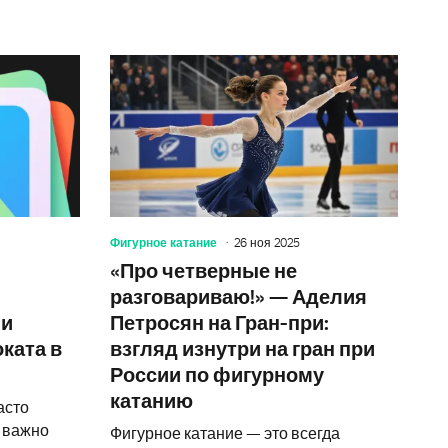
 вершинам фигурного катания и её детские воспоминания
Скандальное решение в русской фигурке: как Елизав
Соблюдай 
Фигурное катание
26 ноя 2025
«Про четверные не
разговариваю!» — Аделия
 и
Петросян на Гран-при:
ката в
взгляд изнутри на гран при
России по фигурному
катанию
асто
, важно
Фигурное катание — это всегда