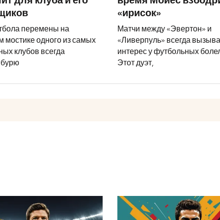
ит для клуба и его
время Мойес взбодр
щиков
«ирисок»
тбола перемены на
Матчи между «Эвертон» и
м мостике одного из самых
«Ливерпуль» всегда вызыв
ных клубов всегда
интерес у футбольных боле
 бурю
Этот дуэт,
«Спартак» совершил большую ошибк