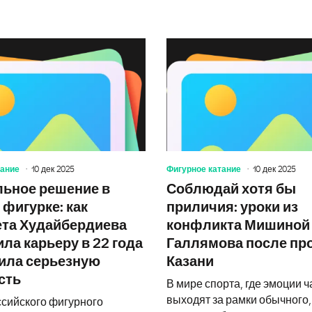
Ирина Роднина в молодости: путь к
тание
10 дек 2025
Фигурное катание
10 дек 2025
ьное решение в
Соблюдай хотя бы
 фигурке: как
приличия: уроки из
та Худайбердиева
конфликта Мишиной
ла карьеру в 22 года
Галлямова после про
ила серьезную
Казани
сть
В мире спорта, где эмоции ч
выходят за рамки обычного
ссийского фигурного