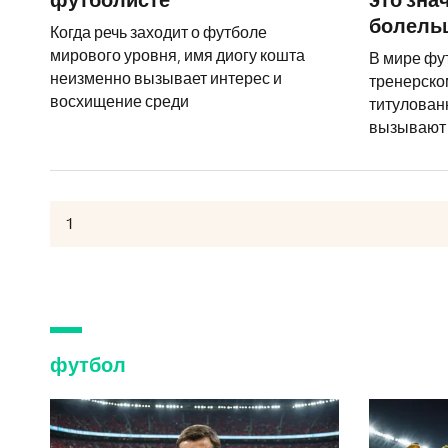
футболисте
это знач
болель
Когда речь заходит о футболе
мирового уровня, имя диогу кошта
В мире фу
неизменно вызывает интерес и
тренерско
восхищение среди
титулован
вызывают
футбол