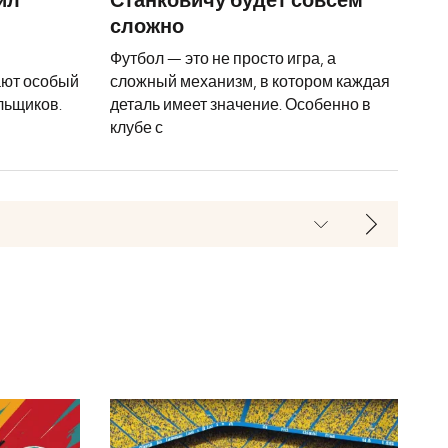
ил
Станковичу будет совсем
сложно
Футбол — это не просто игра, а
ают особый
сложный механизм, в котором каждая
льщиков.
деталь имеет значение. Особенно в
клубе с
у: теперь Станковичу будет совсем сложно
Теперь понятно, кто возглавит «Реал» летом: что это 
Диогу Кош