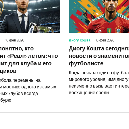
д
18 фев 2026
Диогу Кошта
18 фев 2026
понятно, кто
Диогу Кошта сегодня
ит «Реал» летом: что
новости о знаменит
ит для клуба и его
футболисте
щиков
Когда речь заходит о футбо
мирового уровня, имя диогу
тбола перемены на
неизменно вызывает интере
м мостике одного из самых
восхищение среди
ных клубов всегда
 бурю