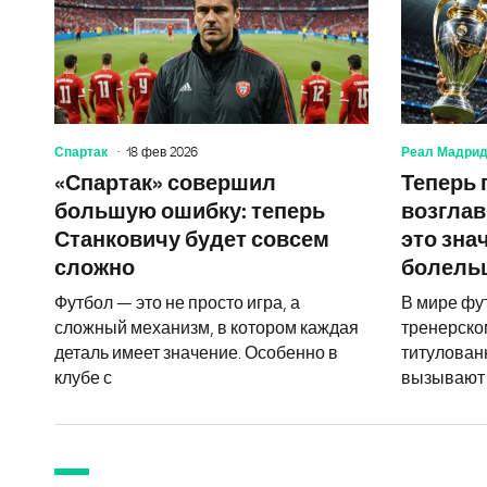
Спартак
18 фев 2026
Реал Мадри
«Спартак» совершил
Теперь 
большую ошибку: теперь
возглав
Станковичу будет совсем
это знач
сложно
болель
Футбол — это не просто игра, а
В мире фу
сложный механизм, в котором каждая
тренерско
деталь имеет значение. Особенно в
титулован
клубе с
вызывают