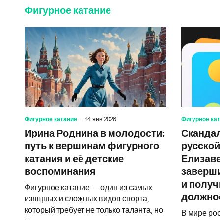
Фигурное катание
Фигурное катание
14 янв 2026
Фигурное ка
Ирина Роднина в молодости:
Скандал
путь к вершинам фигурного
русской
катания и её детские
Елизаве
воспоминания
заверши
и получ
Фигурное катание — один из самых
должно
изящных и сложных видов спорта,
который требует не только таланта, но
В мире ро