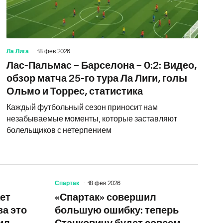
Ла Лига
18 фев 2026
Лас-Пальмас – Барселона – 0:2: Видео,
обзор матча 25-го тура Ла Лиги, голы
Ольмо и Торрес, статистика
Каждый футбольный сезон приносит нам
незабываемые моменты, которые заставляют
болельщиков с нетерпением
Спартак
18 фев 2026
ти о знаменитом футболисте
Теперь понятно, кто возглавит «Реал» летом: что это 
Перенос м
ет
«Спартак» совершил
за это
большую ошибку: теперь