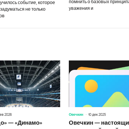
помнить о базовых принцип
училось событие, которое
уважения и
задуматься не только
ов
Лада — Барыс: прогноз на матч КХЛ 
фев 2026
Овечкин
10 дек 2025
о» — «Динамо»
Овечкин — настоящий