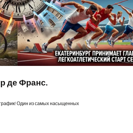
р де Франс.
т график! Один из самых насыщенных