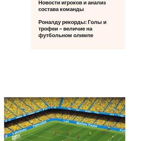
Новости игроков и анализ
состава команды
Роналду рекорды: Голы и
трофеи – величие на
футбольном олимпе
– Атлетико Мадрид: анализ матча 23 августа 2025 года в Ла
Лада — Бар