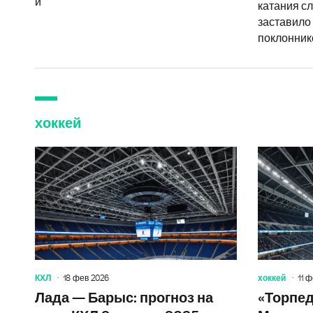
и
катания сл
заставило 
поклонник
хоккей
КХЛ
18 фев 2026
хоккей
11 
Лада — Барыс: прогноз на
«Торпед