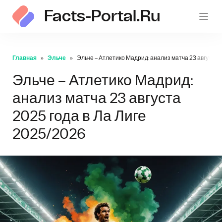
Facts-Portal.ru
Главная
Эльче
Эльче – Атлетико Мадрид: анализ матча 23 августа 
Эльче – Атлетико Мадрид:
анализ матча 23 августа
2025 года в Ла Лиге
2025/2026