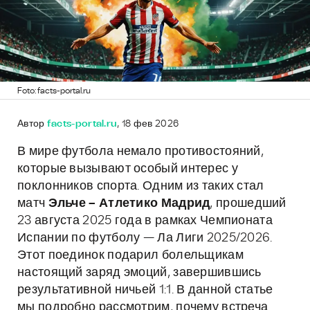
Foto: facts-portal.ru
Автор
facts-portal.ru
, 18 фев 2026
В мире футбола немало противостояний,
которые вызывают особый интерес у
поклонников спорта. Одним из таких стал
матч
Эльче – Атлетико Мадрид
, прошедший
23 августа 2025 года в рамках Чемпионата
Испании по футболу — Ла Лиги 2025/2026.
Этот поединок подарил болельщикам
настоящий заряд эмоций, завершившись
результативной ничьей 1:1. В данной статье
мы подробно рассмотрим, почему встреча