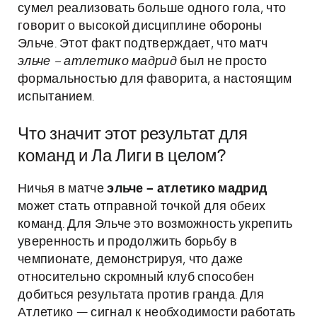
сумел реализовать больше одного гола, что
говорит о высокой дисциплине обороны
Эльче. Этот факт подтверждает, что матч
эльче – атлетико мадрид
был не просто
формальностью для фаворита, а настоящим
испытанием.
Что значит этот результат для
команд и Ла Лиги в целом?
Ничья в матче
эльче – атлетико мадрид
может стать отправной точкой для обеих
команд. Для Эльче это возможность укрепить
уверенность и продолжить борьбу в
чемпионате, демонстрируя, что даже
относительно скромный клуб способен
добиться результата против гранда. Для
Атлетико — сигнал к необходимости работать