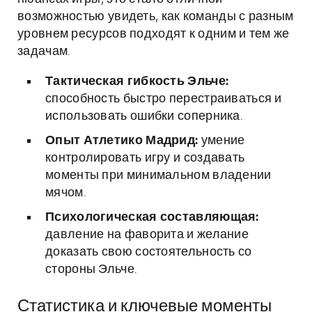
возможностью увидеть, как команды с разным
уровнем ресурсов подходят к одним и тем же
задачам.
Тактическая гибкость Эльче:
способность быстро перестраиваться и
использовать ошибки соперника.
Опыт Атлетико Мадрид:
умение
контролировать игру и создавать
моменты при минимальном владении
мячом.
Психологическая составляющая:
давление на фаворита и желание
доказать свою состоятельность со
стороны Эльче.
Статистика и ключевые моменты