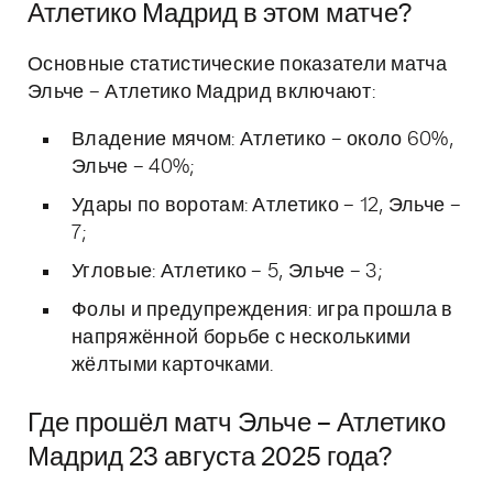
Атлетико Мадрид в этом матче?
Основные статистические показатели матча
Эльче – Атлетико Мадрид включают:
Владение мячом: Атлетико – около 60%,
Эльче – 40%;
Удары по воротам: Атлетико – 12, Эльче –
7;
Угловые: Атлетико – 5, Эльче – 3;
Фолы и предупреждения: игра прошла в
напряжённой борьбе с несколькими
жёлтыми карточками.
Где прошёл матч Эльче – Атлетико
Мадрид 23 августа 2025 года?