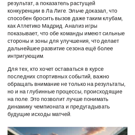
результат, а показатель растущей
конкуренции в Ла Лиге. Эльче доказал, что
способен бросить вызов даже таким клубам,
как Атлетико Мадрид. Анализ игры
показывает, что обе команды имеют сильные
стороны и зоны для улучшения, что делает
дальнейшее развитие сезона ещё более
интригующим.
Для тех, кто хочет оставаться в курсе
последних спортивных событий, важно
обращать внимание не только на результаты,
но и на глубинные процессы, происходящие
на поле. Это позволит лучше понимать
динамику чемпионата и предугадывать
будущие исходы матчей.