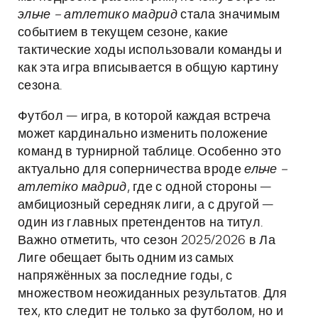
эльче – атлетико мадрид
стала значимым
событием в текущем сезоне, какие
тактические ходы использовали команды и
как эта игра вписывается в общую картину
сезона.
Футбол — игра, в которой каждая встреча
может кардинально изменить положение
команд в турнирной таблице. Особенно это
актуально для соперничества вроде
ельче –
атлетіко мадрид
, где с одной стороны —
амбициозный середняк лиги, а с другой —
один из главных претендентов на титул.
Важно отметить, что сезон 2025/2026 в Ла
Лиге обещает быть одним из самых
напряжённых за последние годы, с
множеством неожиданных результатов. Для
тех, кто следит не только за футболом, но и