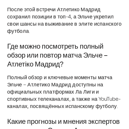
После этой встречи Атлетико Мадрид
сохранил позиции в топ-4, а Эльче укрепил
свои шансы на выживание в элите испанского
футбола.
Где можно посмотреть полный
обзор или повтор матча Эльче –
Атлетіко Мадрид?
Полный обзор и ключевые моменты матча
Эльче – Атлетико Мадрид доступны на
официальных платформах Ла Лиги и
спортивных телеканалах, а также на YouTube-
каналах, посвящённых испанскому футболу.
Какие прогнозы и мнения экспертов