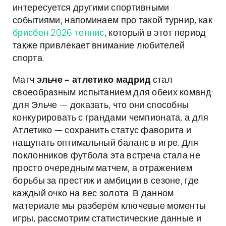
интересуется другими спортивными
событиями, напоминаем про такой турнир, как
брисбен 2026 теннис
, который в этот период
также привлекает внимание любителей
спорта.
Матч
эльче – атлетико мадрид
стал
своеобразным испытанием для обеих команд:
для Эльче — доказать, что они способны
конкурировать с грандами чемпионата, а для
Атлетико — сохранить статус фаворита и
нащупать оптимальный баланс в игре. Для
поклонников футбола эта встреча стала не
просто очередным матчем, а отражением
борьбы за престиж и амбиции в сезоне, где
каждый очко на вес золота. В данном
материале мы разберём ключевые моменты
игры, рассмотрим статистические данные и