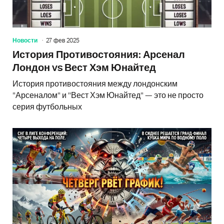
Новости
27 фев 2025
История Противостояния: Арсенал
Лондон vs Вест Хэм Юнайтед
История противостояния между лондонским
"Арсеналом" и "Вест Хэм Юнайтед" — это не просто
серия футбольных