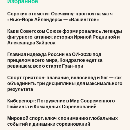
Избранное
Сорокин отомстит Овечкину: прогноз на матч
«Нью-Йорк Айлендерс» — «Вашингтон»
Как в Советском Союзе формировались легенды
фигурного катания: история Ириной Родниной и
Александра Зайцева
Главная надежда России на ОИ-2026 под
прицелом всего мира, Кондратюк едет за
реваншем: все о старте Гран-при
Спорт триатлон: плавание, велосипед и бег — как
объединить три дисциплины для максимального
результата
Киберспорт: Погружение в Мир Современного
Гейминга и Командных Соревнований
Мировой спорт: ключ к пониманию глобальных
событий и динамики соревнований