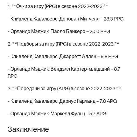
1. **Очки за игру (PPG) в сезоне 2022-2023:**
- Кливленд Кавальерс: Донован Митчелл – 28.3 PPG
- Орландо Мэджик: Паоло Банкеро – 20.0 PPG
2. **Подборы за игру (RPG) в сезоне 2022-2023:**
- Кливленд Кавальерс: Джарретт Аллен – 9.8 RPG
- Орландо Мэджик: Вендэлл Картер-младший – 8.7
RPG
3. **Передачи за игру (APG) в сезоне 2022-2023:**
- Кливленд Кавальерс: Дариус Гарланд – 7.8 APG
- Орландо Мэджик: Маркелл Фульц – 5.7 APG
Заключение