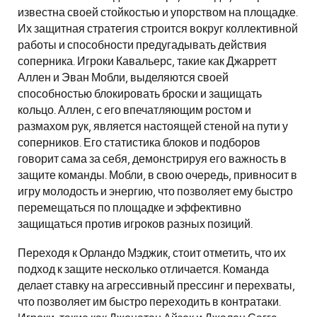
известна своей стойкостью и упорством на площадке.
Их защитная стратегия строится вокруг коллективной
работы и способности предугадывать действия
соперника. Игроки Кавальерс, такие как Джарретт
Аллен и Эван Мобли, выделяются своей
способностью блокировать броски и защищать
кольцо. Аллен, с его впечатляющим ростом и
размахом рук, является настоящей стеной на пути у
соперников. Его статистика блоков и подборов
говорит сама за себя, демонстрируя его важность в
защите команды. Мобли, в свою очередь, привносит в
игру молодость и энергию, что позволяет ему быстро
перемещаться по площадке и эффективно
защищаться против игроков разных позиций.
Переходя к Орландо Мэджик, стоит отметить, что их
подход к защите несколько отличается. Команда
делает ставку на агрессивный прессинг и перехваты,
что позволяет им быстро переходить в контратаки.