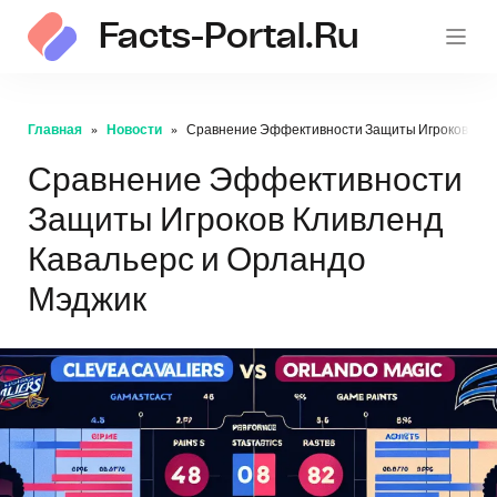
Facts-Portal.ru
Главная
Новости
Сравнение Эффективности Защиты Игроков Клив
Сравнение Эффективности
Защиты Игроков Кливленд
Кавальерс и Орландо
Мэджик