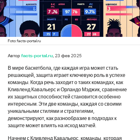
Foto: facts-portal.ru
Автор
facts-portal.ru
, 23 фев 2025
В мире баскетбола, где каждая игра может стать
решающей, защита играет ключевую роль в успехе
команды. Когда речь заходит о таких командах, как
Кливленд Кавальерс и Орландо Мэджик, сравнение
их защитных способностей становится особенно
интересным. Эти две команды, каждая со своими
уникальными стилями и стратегиями,
демонстрируют, как разнообразие в подходах к
защите может влиять на исход матчей.
Начнем с Кливленд Кавальерс, команды, которая