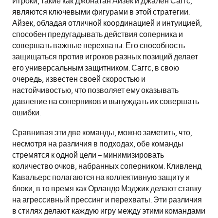
Игроки, такие как Джонатан Айзек и Джален Саггс,
являются ключевыми фигурами в этой стратегии.
Айзек, обладая отличной координацией и интуицией,
способен предугадывать действия соперника и
совершать важные перехваты. Его способность
защищаться против игроков разных позиций делает
его универсальным защитником. Саггс, в свою
очередь, известен своей скоростью и
настойчивостью, что позволяет ему оказывать
давление на соперников и вынуждать их совершать
ошибки.
Сравнивая эти две команды, можно заметить, что,
несмотря на различия в подходах, обе команды
стремятся к одной цели – минимизировать
количество очков, набранных соперником. Кливленд
Кавальерс полагаются на коллективную защиту и
блоки, в то время как Орландо Мэджик делают ставку
на агрессивный прессинг и перехваты. Эти различия
в стилях делают каждую игру между этими командами