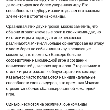
демонстрируя все более уверенную игру. Его
способность к подбору и защите делает его важным
элементом в стратегии команды.
Сравнивая этих двух игроков, можно заметить, что
оба они играют ключевые роли в своих командах, но
их стили игры и подходы к игре несколько
различаются. Митчелл больше ориентирован на атаку
и часто берет на себя инициативу в решающие
моменты, в то время как Банкеро больше
сосредоточен на командной игре и создании
возможностей для своих партнеров. Это различие в
стилях игры отражает и общую стратегию команд:
Кавальерс часто полагаются на индивидуальные
способности своих лидеров, в то время как Мэджик
стремятся к более сбалансированной командной
игре.
Однако, несмотря на различия, обе команды