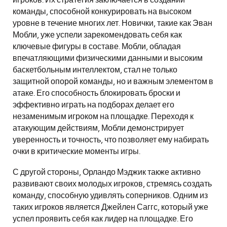
игроков. Их стратегия заключается в создании
команды, способной конкурировать на высоком
уровне в течение многих лет. Новички, такие как Эван
Мобли, уже успели зарекомендовать себя как
ключевые фигуры в составе. Мобли, обладая
впечатляющими физическими данными и высоким
баскетбольным интеллектом, стал не только
защитной опорой команды, но и важным элементом в
атаке. Его способность блокировать броски и
эффективно играть на подборах делает его
незаменимым игроком на площадке. Переходя к
атакующим действиям, Мобли демонстрирует
уверенность и точность, что позволяет ему набирать
очки в критические моменты игры.
С другой стороны, Орландо Мэджик также активно
развивают своих молодых игроков, стремясь создать
команду, способную удивлять соперников. Одним из
таких игроков является Джейлен Саггс, который уже
успел проявить себя как лидер на площадке. Его