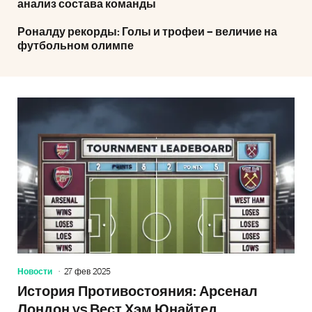
анализ состава команды
Роналду рекорды: Голы и трофеи – величие на
футбольном олимпе
Новости
27 фев 2025
История Противостояния: Арсенал
Лондон vs Вест Хэм Юнайтед