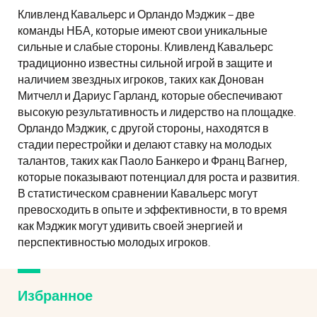
Кливленд Кавальерс и Орландо Мэджик – две
команды НБА, которые имеют свои уникальные
сильные и слабые стороны. Кливленд Кавальерс
традиционно известны сильной игрой в защите и
наличием звездных игроков, таких как Донован
Митчелл и Дариус Гарланд, которые обеспечивают
высокую результативность и лидерство на площадке.
Орландо Мэджик, с другой стороны, находятся в
стадии перестройки и делают ставку на молодых
талантов, таких как Паоло Банкеро и Франц Вагнер,
которые показывают потенциал для роста и развития.
В статистическом сравнении Кавальерс могут
превосходить в опыте и эффективности, в то время
как Мэджик могут удивить своей энергией и
перспективностью молодых игроков.
Избранное