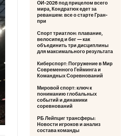
ОИ-2026 под прицелом всего
мира, Кондратюк едет за
реваншем: все о старте Гран-
при
Спорт триатлон: плавание,
велосипед и бег — как
объединить три дисциплины
для максимального результата
Киберспорт: Погружение в Мир
Современного Гейминга и
Командных Соревнований
Мировой спорт: ключ к
пониманию глобальных
событий и динамики
соревнований
РБ Лейпциг трансферы:
Новости игроков и анализ
состава команды