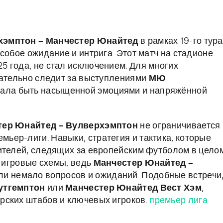
хэмптон – Манчестер Юнайтед
в рамках 19-го тура
собое ожидание и интрига. Этот матч на стадионе
 года, не стал исключением. Для многих
мательно следит за выступлениями
МЮ
щала быть насыщенной эмоциями и напряжённой
тер Юнайтед – Вулверхэмптон
не ограничивается
ер-лиги. Навыки, стратегия и тактика, которые
ителей, следящих за европейским футболом в целом
и игровые схемы, ведь
Манчестер Юнайтед –
ли немало вопросов и ожиданий. Подобные встречи
утгемптон
или
Манчестер Юнайтед Вест Хэм
,
рских штабов и ключевых игроков.
премьер лига