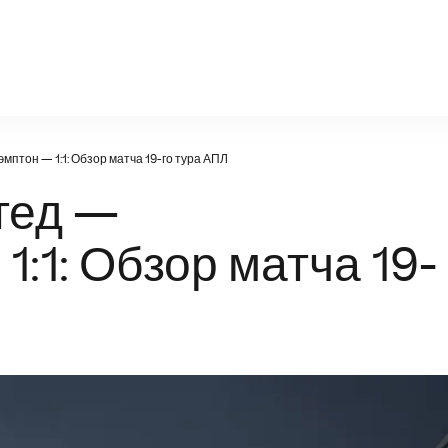
facts-portal.ru
птон — 1:1: Обзор матча 19-го тура АПЛ
тед —
:1: Обзор матча 19-