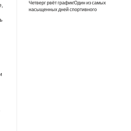
Четверг рвёт график!Один из самых
е,
насыщенных дней спортивного
ь
и
.