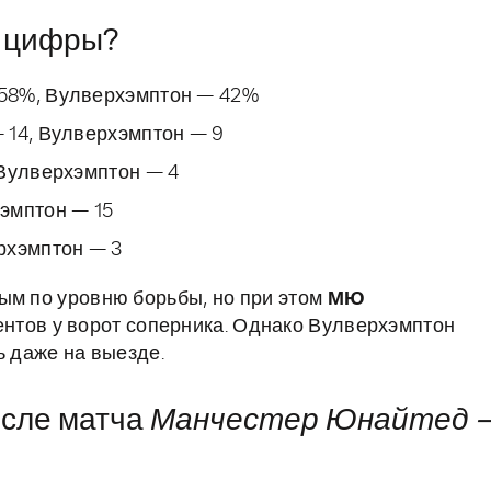
т цифры?
58%, Вулверхэмптон — 42%
 14, Вулверхэмптон — 9
 Вулверхэмптон — 4
эмптон — 15
рхэмптон — 3
ым по уровню борьбы, но при этом
МЮ
нтов у ворот соперника. Однако Вулверхэмптон
ь даже на выезде.
осле матча
Манчестер Юнайтед –