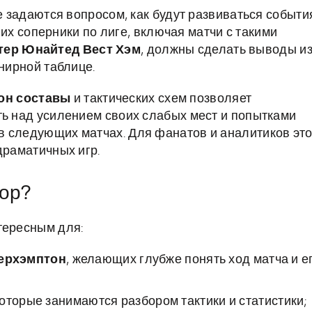
ие задаются вопросом, как будут развиваться событи
 их соперники по лиге, включая матчи с такими
тер Юнайтед Вест Хэм
, должны сделать выводы и
рнирной таблице.
он составы
и тактических схем позволяет
ть над усилением своих слабых мест и попытками
в следующих матчах. Для фанатов и аналитиков эт
драматичных игр.
зор?
тересным для:
ерхэмптон
, желающих глубже понять ход матча и е
оторые занимаются разбором тактики и статистики;