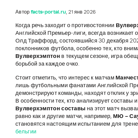
Автор
facts-portal.ru
, 21 янв 2026
Когда речь заходит о противостоянии
Вулвер
Английской Премьер-лиги, всегда возникает о
Олд Траффорд, состоявшийся 30 декабря 2025
поклонников футбола, особенно тех, кто вни
Вулверхэмптон
в текущем сезоне, игра обе
борьбой за каждое очко.
Стоит отметить, что интерес к матчам
Манчес
лишь футбольными фанатами Английской Премь
демонстрируют команды, находят отклик у зр
В особенности тех, кто анализирует составы 
Вулверхэмптон составы
на этот матч вызва
равно как и другие матчи, например,
МЮ – Са
становятся настоящим испытанием для трене
бельгии