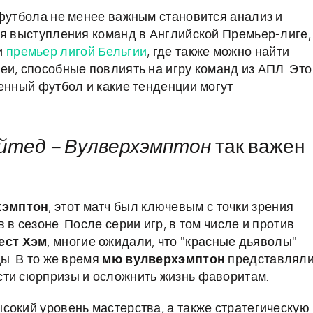
 футбола не менее важным становится анализ и
ая выступления команд в Английской Премьер-лиге,
и
премьер лигой Бельгии
, где также можно найти
еи, способные повлиять на игру команд из АПЛ. Это
менный футбол и какие тенденции могут
тед – Вулверхэмптон
так важен
хэмптон
, этот матч был ключевым с точки зрения
в сезоне. После серии игр, в том числе и против
ест Хэм
, многие ожидали, что "красные дьяволы"
цы. В то же время
мю вулверхэмптон
представлял
сти сюрпризы и осложнить жизнь фаворитам.
сокий уровень мастерства, а также стратегическую