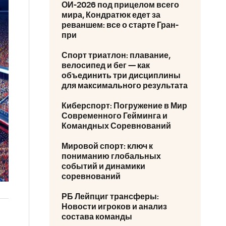
ОИ-2026 под прицелом всего
мира, Кондратюк едет за
реваншем: все о старте Гран-
при
Спорт триатлон: плавание,
велосипед и бег — как
объединить три дисциплины
для максимального результата
Киберспорт: Погружение в Мир
Современного Гейминга и
Командных Соревнований
Мировой спорт: ключ к
пониманию глобальных
событий и динамики
соревнований
РБ Лейпциг трансферы:
Новости игроков и анализ
состава команды