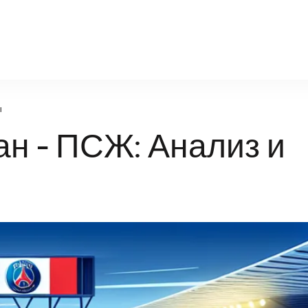
facts-portal.ru
ы
н - ПСЖ: Анализ и