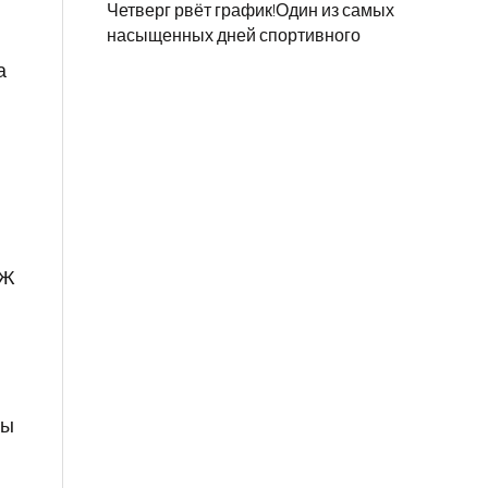
Четверг рвёт график!Один из самых
насыщенных дней спортивного
а
СЖ
мы