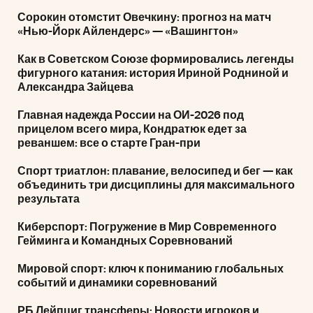
Сорокин отомстит Овечкину: прогноз на матч
«Нью-Йорк Айлендерс» — «Вашингтон»
Как в Советском Союзе формировались легенды
фигурного катания: история Ириной Родниной и
Александра Зайцева
Главная надежда России на ОИ-2026 под
прицелом всего мира, Кондратюк едет за
реваншем: все о старте Гран-при
Спорт триатлон: плавание, велосипед и бег — как
объединить три дисциплины для максимального
результата
Киберспорт: Погружение в Мир Современного
Гейминга и Командных Соревнований
Мировой спорт: ключ к пониманию глобальных
событий и динамики соревнований
РБ Лейпциг трансферы: Новости игроков и