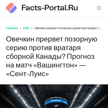
Facts-Portal.ru
Главная
НХЛ
Овечкин прервет позорную серию против вратаря сб
Овечкин прервет позорную
серию против вратаря
сборной Канады? Прогноз
на матч «Вашингтон» —
«Сент-Луис»