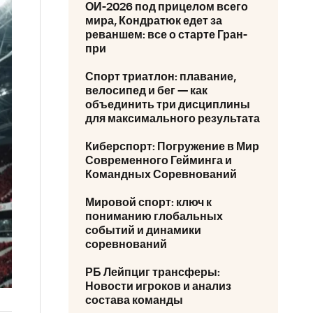
ОИ-2026 под прицелом всего
мира, Кондратюк едет за
реваншем: все о старте Гран-
при
Спорт триатлон: плавание,
велосипед и бег — как
объединить три дисциплины
для максимального результата
Киберспорт: Погружение в Мир
Современного Гейминга и
Командных Соревнований
Мировой спорт: ключ к
пониманию глобальных
событий и динамики
соревнований
РБ Лейпциг трансферы:
Новости игроков и анализ
состава команды