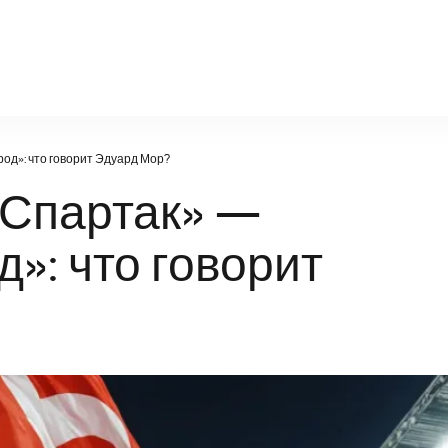
facts-portal.ru
од»: что говорит Эдуард Мор?
«Спартак» —
»: что говорит