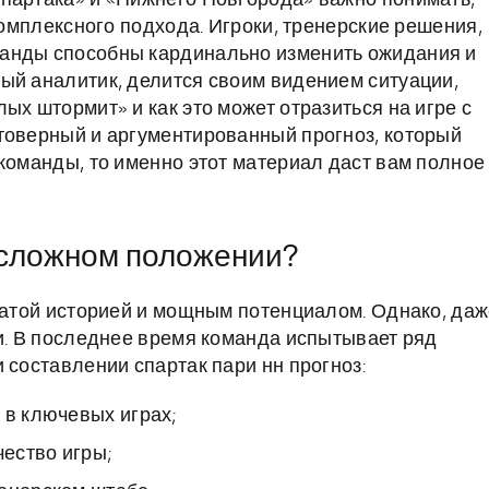
партака» и «Нижнего Новгорода» важно понимать,
комплексного подхода. Игроки, тренерские решения,
анды способны кардинально изменить ожидания и
ый аналитик, делится своим видением ситуации,
ых штормит» и как это может отразиться на игре с
товерный и аргументированный прогноз, который
 команды, то именно этот материал даст вам полное
 сложном положении?
огатой историей и мощным потенциалом. Однако, да
ми. В последнее время команда испытывает ряд
 составлении спартак пари нн прогноз:
 в ключевых играх;
ество игры;