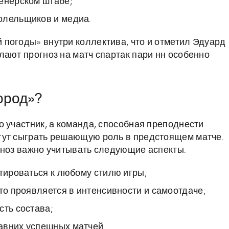
енерском штабе;
олельщиков и медиа.
погоды» внутри коллектива, что и отметил Эдуард
лают прогноз на матч спартак пари нн особенно
ород»?
о участник, а команда, способная преподнести
гут сыграть решающую роль в предстоящем матче.
гноз важно учитывать следующие аспекты:
птироваться к любому стилю игры;
то проявляется в интенсивности и самоотдаче;
сть состава;
авних успешных матчей.