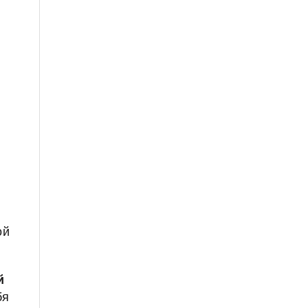
ой
й
бя