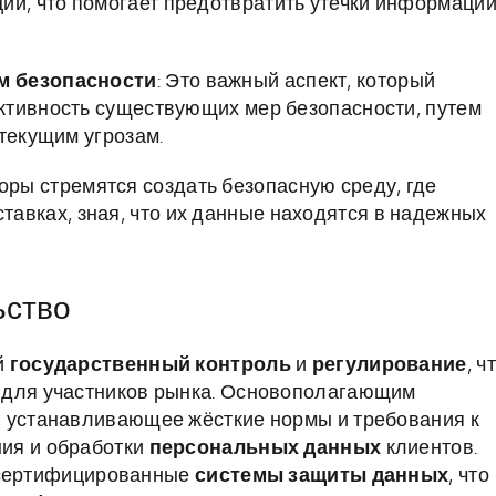
и, что помогает предотвратить утечки информаци
м безопасности
: Это важный аспект, который
ктивность существующих мер безопасности, путем
 текущим угрозам.
оры стремятся создать безопасную среду, где
ставках, зная, что их данные находятся в надежных
ьство
й
государственный контроль
и
регулирование
, ч
для участников рынка. Основополагающим
, устанавливающее жёсткие нормы и требования к
ия и обработки
персональных данных
клиентов.
ь сертифицированные
системы защиты данных
, что