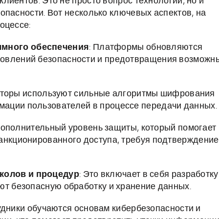
лиентов. Это не просто вопрос технологий, но и
опасности. Вот несколько ключевых аспектов, на
оцессе:
ммного обеспечения
: Платформы обновляются
новлений безопасности и предотвращения возможн
онторы используют сильные алгоритмы шифрования
ации пользователей в процессе передачи данных.
 дополнительный уровень защиты, который помогает
санкционированного доступа, требуя подтверждение
колов и процедур
: Это включает в себя разработку
ют безопасную обработку и хранение данных.
удники обучаются основам кибербезопасности и