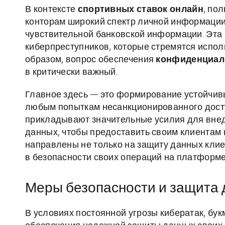
В контексте
спортивных ставок онлайн
, по
конторам широкий спектр личной информации
чувствительной банковской информации. Эт
киберпреступников, которые стремятся испол
образом, вопрос обеспечения
конфиденциал
в критически важный.
Главное здесь — это формирование устойчив
любым попыткам несанкционированного досту
прикладывают значительные усилия для вне
данных, чтобы предоставить своим клиентам 
направлены не только на защиту данных клие
в безопасности своих операций на платформе
Меры безопасности и защита
В условиях постоянной угрозы кибератак, бу