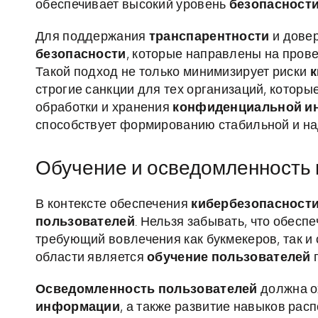
обеспечивает высокий уровень
безопасност
Для поддержания
транспарентности
и довер
безопасности
, которые направлены на пров
Такой подход не только минимизирует риски
к
строгие санкции для тех организаций, котор
обработки и хранения
конфиденциальной и
способствует формированию стабильной и н
Обучение и осведомленность
В контексте обеспечения
кибербезопасност
пользователей
. Нельзя забывать, что обесп
требующий вовлечения как букмекеров, так и 
области является
обучение пользователей
Осведомленность пользователей
должна о
информации
, а также развитие навыков рас