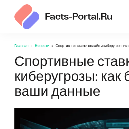
Facts-Portal.ru
Главная
Новости
Спортивные ставки онлайн и киберугрозы: к
Спортивные ставк
киберугрозы: как
ваши данные