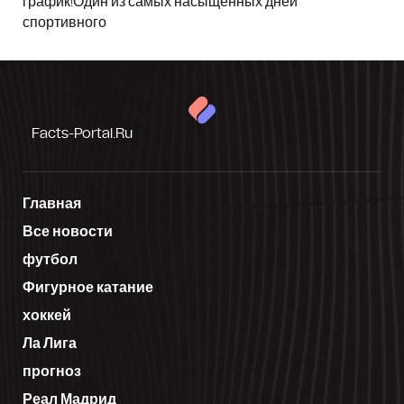
график!Один из самых насыщенных дней
спортивного
Facts-Portal.ru
Главная
Все новости
футбол
Фигурное катание
хоккей
Ла Лига
прогноз
Реал Мадрид