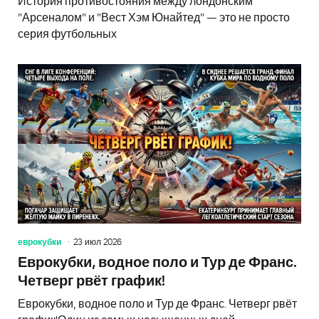
История противостояния между лондонским
"Арсеналом" и "Вест Хэм Юнайтед" — это не просто
серия футбольных
еврокубки
23 июл 2026
Еврокубки, водное поло и Тур де Франс.
Четверг рвёт график!
Еврокубки, водное поло и Тур де Франс. Четверг рвёт